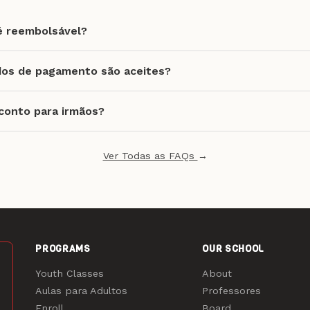
é reembolsável?
os de pagamento são aceites?
conto para irmãos?
Ver Todas as FAQs
→
PROGRAMS
OUR SCHOOL
Youth Classes
About
Aulas para Adultos
Professores
Enroll
Board