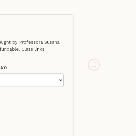
taught by Professora Susana
efundable. Class links
.
AY: