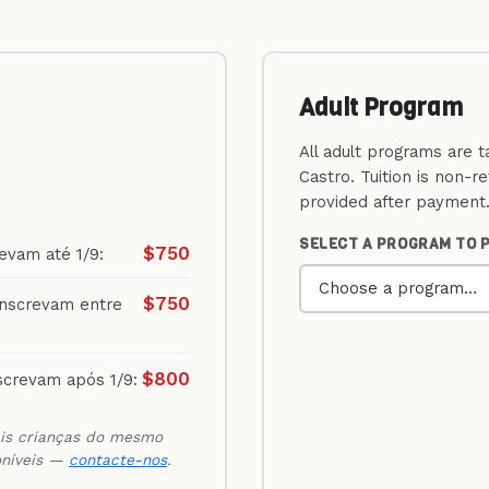
Adult Program
All adult programs are 
Castro. Tuition is non-r
provided after payment
SELECT A PROGRAM TO P
$750
evam até 1/9:
$750
inscrevam entre
$800
screvam após 1/9:
is crianças do mesmo
oníveis —
contacte-nos
.