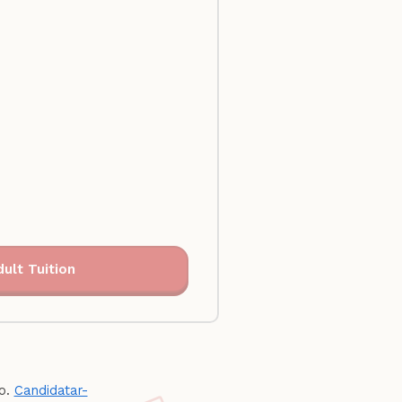
ult Tuition
ro.
Candidatar-