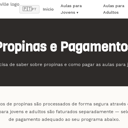
Aulas para
Aulas para
🇵🇹
Início
PT
Jovens
Adultos
Propinas e Pagamento
isa de saber sobre propinas e como pagar as aulas para 
s de propinas são processados de forma segura através 
ara jovens e adultos são faturados separadamente — sele
de pagamento adequado ao seu programa abaixo.