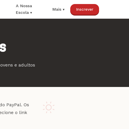
A Nossa
Inscrever
Mais
Escola
s
jovens e adultos
do PayPal. Os
cione o link